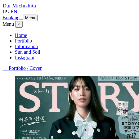
Dai
Michishita
JP
/
EN
Bookings
Menu
Menu
×
Home
Portfolio
Information
Sun and Soil
Instagram
← Portfolio / Cover